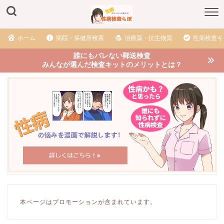
ホーム
病院・保健所検索
治療薬・抗生物質
性病検査キ
誰にもバレない郵送検査
みんなが選んだ検査キットのメリットとは？
本ページはプロモーションが含まれています。