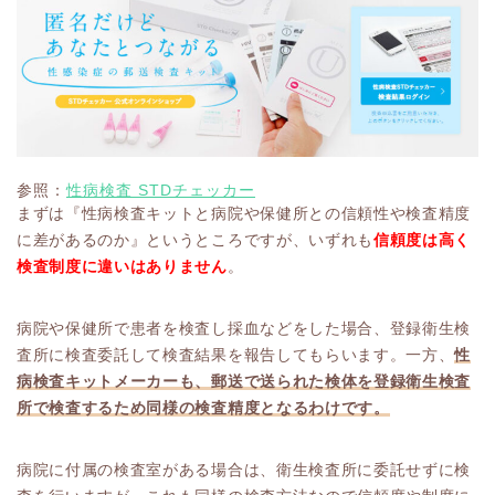
参照：
性病検査 STDチェッカー
まずは『性病検査キットと病院や保健所との信頼性や検査精度
に差があるのか』というところですが、いずれも
信頼度は高く
検査制度に違いはありません
。
病院や保健所で患者を検査し採血などをした場合、登録衛生検
査所に検査委託して検査結果を報告してもらいます。一方、
性
病検査キットメーカーも、郵送で送られた検体を登録衛生検査
所で検査するため同様の検査精度となるわけです。
病院に付属の検査室がある場合は、衛生検査所に委託せずに検