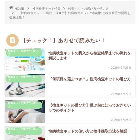
HOME
性病検査キット特集
検査キットの選び方～使い方
【性病検査キット・病院・保健所】性病検査キットの信頼性と検査精度や費用を
徹底比較！
【チェック！】あわせて読みたい！
検査キットの選び方～使い
性病検査キットの購入から検査結果までの流れを
方
解説します！
2021年5月23日
検査キットの選び方～使い
『何項目を選ぶべき？』性病検査キットの選び方
方
2021年5月22日
検査キットの選び方～使い
【検査キットの選び方】選ぶ前に知っておきたい
方
５つのポイント
2021年5月23日
検査キットの選び方～使い
性病検査キットの使い方と検体採取方法を解説！
方