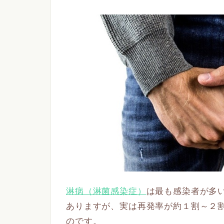
淋病（淋菌感染症）
は最も感染者が多
ありますが、実は再発率が約１割～２
のです。