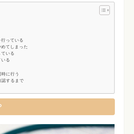
を行っている
やめてしまった
している
ている
同時に行う
確認するまで
？