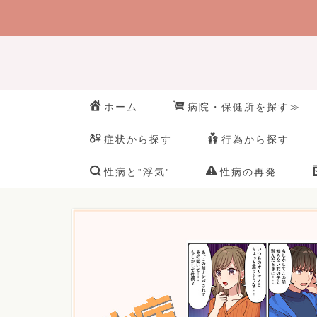
ホーム
病院・保健所を探す≫
症状から探す
行為から探す
性病と”浮気”
性病の再発