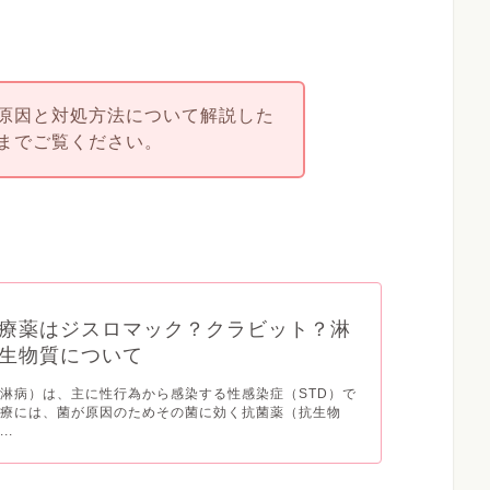
原因と対処方法について解説した
までご覧ください。
療薬はジスロマック？クラビット？淋
生物質について
淋病）は、主に性行為から感染する性感染症（STD）で
治療には、菌が原因のためその菌に効く抗菌薬（抗生物
..