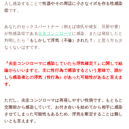
入し感染することで
性器やその周辺に小さなイボを作る性感染
症
です。
あなたのセックスパートナー（例えば彼氏や彼女、旦那や妻）
が性感染症である
尖圭コンジローマ
に感染、または発症したと
判明したら『
もしかして浮気（不倫）された？
』と思う方も少
なくないはずです。
『尖圭コンジローマに感染していたら浮気確定？』に関して結
論からいいますと、主に性行為で感染するという意味で、誰か
しら感染者との浮気（性行為）があった可能性があると言えま
す。
ただし、尖圭コンジローマは再発しやすい性病です。もともと
交際前から感染していて、お付き合いを始めてから相手に感染
させてしまった可能性もあるため、浮気を断定することは難し
いとも言えます。