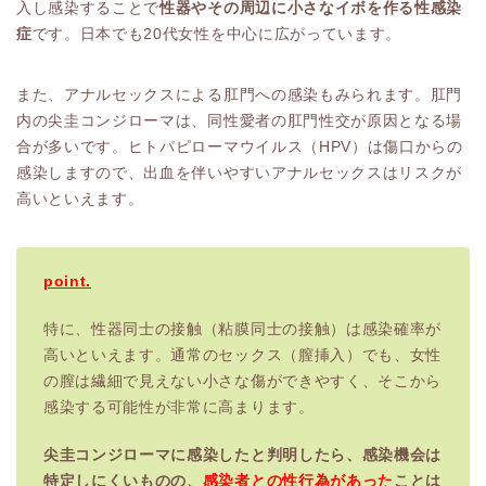
入し感染することで
性器やその周辺に小さなイボを作る性感染
症
です。日本でも20代女性を中心に広がっています。
また、アナルセックスによる肛門への感染もみられます。肛門
内の尖圭コンジローマは、同性愛者の肛門性交が原因となる場
合が多いです。ヒトパピローマウイルス（HPV）は傷口からの
感染しますので、出血を伴いやすいアナルセックスはリスクが
高いといえます。
point.
特に、性器同士の接触（粘膜同士の接触）は感染確率が
高いといえます。通常のセックス（膣挿入）でも、女性
の膣は繊細で見えない小さな傷ができやすく、そこから
感染する可能性が非常に高まります。
尖圭コンジローマに感染したと判明したら、感染機会は
特定しにくいものの、
感染者との性行為があった
ことは