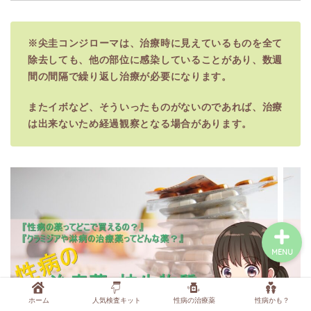
症状から調べる
※尖圭コンジローマは、治療時に見えているものを全て
除去しても、他の部位に感染していることがあり、数週
間の間隔で繰り返し治療が必要になります。
行為から調べる
またイボなど、そういったものがないのであれば、治療
性病検査キットを探す
は出来ないため経過観察となる場合があります。
性病の薬・抗生物質を探
す
MENU
ホーム
人気検査キット
性病の治療薬
性病かも？