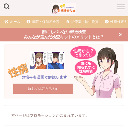
ホーム
病院・保健所検索
治療薬・抗生物質
性病検査キ
誰にもバレない郵送検査
みんなが選んだ検査キットのメリットとは？
本ページはプロモーションが含まれています。