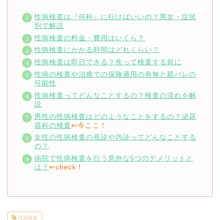
性病検査は『何科』に行けばいいの？男女・症状
別で解説
性病検査の料金・費用はいくら？
性病検査にかかる時間はどれくらい？
性病検査は即日できる？焦って検査する前に
性病の検査や治療での保険適用の有無と親バレの
可能性
性病検査ってどんなことするの？検査の流れを解
説
男性の性病検査はどのようなことをするの？泌尿
器科の検査
⇐今ここ！
女性の性病検査の視診や内診ってどんなことする
の？
病院で性病検査を行う意外な5つのデメリットと
は？
⇐check！
性病検査