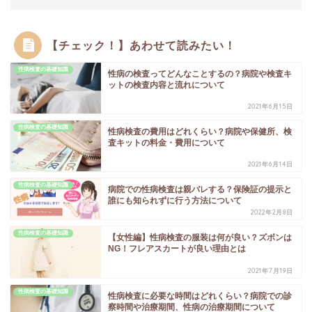
【チェック！】あわせて読みたい！
性病検査の基礎知識
性病の検査ってどんなことするの？病院や検査キ
ットの検査内容と流れについて
2021年6月15日
性病検査の基礎知識
性病検査の費用はどれくらい？病院や保健所、検
査キットの料金・費用について
2021年6月14日
性病検査の基礎知識
病院での性病検査は親バレする？保険証の提示と
誰にも知られずに行う方法について
2022年2月8日
性病検査の基礎知識
【女性編】性病検査の服装は何が良い？ズボンは
NG！フレアスカートが良い理由とは
2021年7月19日
性病検査の基礎知識
性病検査に必要な時間はどれくらい？病院での診
察時間や治療期間、性病の治療期間について