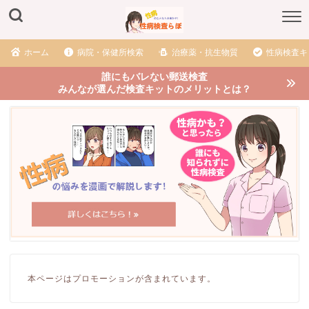
ホーム
病院・保健所検索
治療薬・抗生物質
性病検査キ
誰にもバレない郵送検査
みんなが選んだ検査キットのメリットとは？
本ページはプロモーションが含まれています。