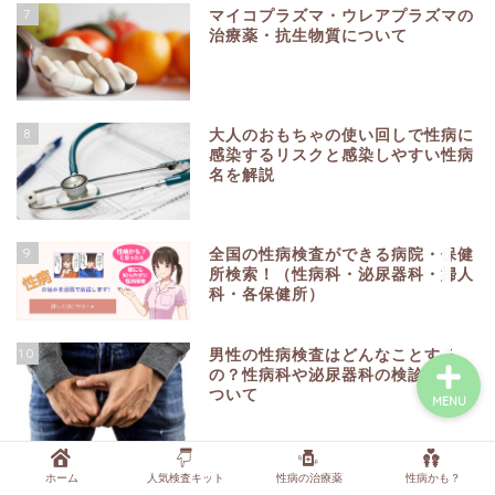
7
マイコプラズマ・ウレアプラズマの
治療薬・抗生物質について
症状から調べる
行為から調べる
8
大人のおもちゃの使い回しで性病に
感染するリスクと感染しやすい性病
名を解説
性病検査キットを探す
性病の薬・抗生物質を探
9
全国の性病検査ができる病院・保健
す
所検索！（性病科・泌尿器科・婦人
科・各保健所）
10
男性の性病検査はどんなことする
の？性病科や泌尿器科の検診内容に
ついて
MENU
ホーム
人気検査キット
性病の治療薬
性病かも？