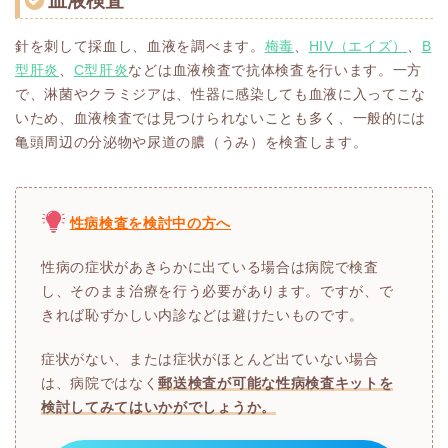
血液検査
針を刺して採血し、血液を調べます。
梅毒
、
HIV（エイズ）
、
B
型肝炎
、
C型肝炎
などは血液検査で抗体検査を行います。一方
で、淋菌やクラミジアは、性器に感染しても血液に入ってこな
いため、血液検査では見つけられないことも多く、一般的には
亀頭周辺の分泌物や尿道の膿（うみ）を検査します。
性病検査を検討中の方へ
性病の症状があきらかに出ている場合は病院で検査
し、そのまま治療を行う必要があります。ですが、で
きれば恥ずかしい内診などは避けたいものです。
症状がない、または症状がほとんど出ていない場合
は、病院ではなく
郵送検査が可能な性病検査キットを
検討してみてはいかがでしょうか。