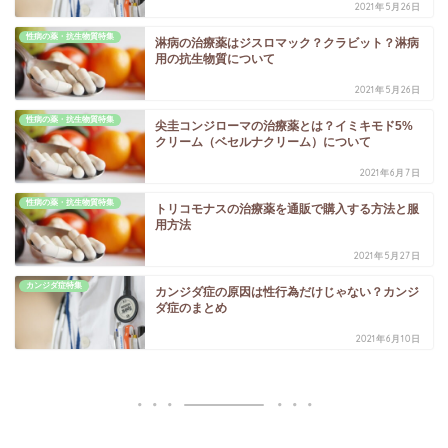
2021年5月26日
性病の薬・抗生物質特集
淋病の治療薬はジスロマック？クラビット？淋病
用の抗生物質について
2021年5月26日
性病の薬・抗生物質特集
尖圭コンジローマの治療薬とは？イミキモド5%
クリーム（ベセルナクリーム）について
2021年6月7日
性病の薬・抗生物質特集
トリコモナスの治療薬を通販で購入する方法と服
用方法
2021年5月27日
カンジダ症特集
カンジダ症の原因は性行為だけじゃない？カンジ
ダ症のまとめ
2021年6月10日