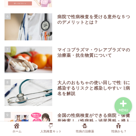
6
病院で性病検査を受ける意外な５つ
症状から調べる
のデメリットとは？
行為から調べる
7
マイコプラズマ・ウレアプラズマの
性病検査キットを探す
治療薬・抗生物質について
性病の薬・抗生物質を探
す
8
大人のおもちゃの使い回しで性病に
感染するリスクと感染しやすい性病
名を解説
MENU
9
全国の性病検査ができる病院・保健
所検索！（性病科・泌尿器科・婦人
科・各保健所）
ホーム
人気検査キット
性病の治療薬
性病かも？