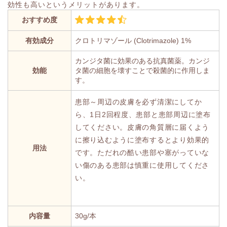
効性も高いというメリットがあります。
おすすめ度
有効成分
クロトリマゾール (Clotrimazole) 1%
カンジタ菌に効果のある抗真菌薬。カンジ
効能
タ菌の細胞を壊すことで殺菌的に作用しま
す。
患部～周辺の皮膚を必ず清潔にしてか
ら、1日2回程度、患部と患部周辺に塗布
してください。皮膚の角質層に届くよう
に擦り込むように塗布するとより効果的
用法
です。ただれの酷い患部や塞がっていな
い傷のある患部は慎重に使用してくださ
い。
内容量
30g/本