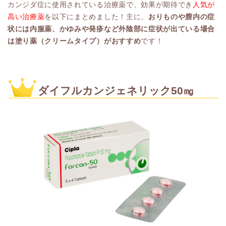
カンジダ症に使用されている治療薬で、効果が期待でき
人気が
高い治療薬
を以下にまとめました！主に、
おりものや膣内の症
状には内服薬、かゆみや発疹など外陰部に症状が出ている場合
は塗り薬（クリームタイプ）がおすすめ
です！
ダイフルカンジェネリック50㎎