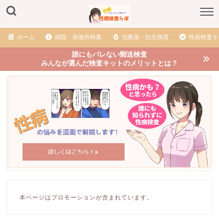
ホーム
病院・保健所検索
治療薬・抗生物質
性病検査キ
誰にもバレない郵送検査
みんなが選んだ検査キットのメリットとは？
本ページはプロモーションが含まれています。