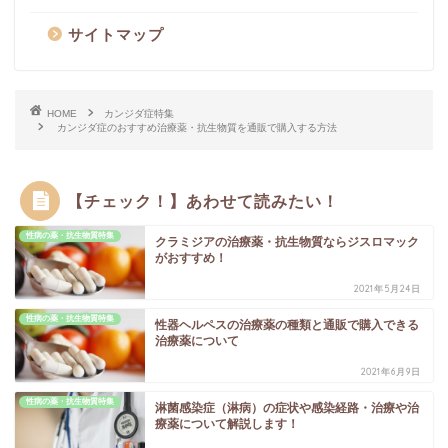
サイトマップ
HOME
カンジダ症特集
カンジダ症のおすすめ治療薬・抗生物質を通販で購入する方法
【チェック！】あわせて読みたい！
性病の薬・抗生物質特集
クラミジアの治療薬・抗生物質ならジスロマック
がおすすめ！
2021年5月24日
性病の薬・抗生物質特集
性器ヘルペスの治療薬の種類と通販で購入できる
治療薬について
2021年6月9日
性病の薬・抗生物質特集
淋菌感染症（淋病）の症状や感染経路・治療や治
療薬について解説します！