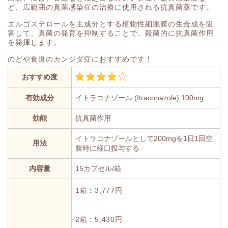
ど、広範囲の真菌感染症の治療に使用される抗真菌薬です。
エルゴステロールを主成分とする植物性細胞膜の生合成を阻
害して、真菌の発育を抑制することで、殺菌的に抗真菌作用
を発揮します。
のどや食道のカンジダ症におすすめです！
おすすめ度
有効成分
イトラコナゾール (Itraconazole) 100mg
効能
抗真菌作用
イトラコナゾールとして200mgを1日1回空
用法
腹時に経口投与する
内容量
15カプセル/箱
1箱：3,777円
2箱：5,430円