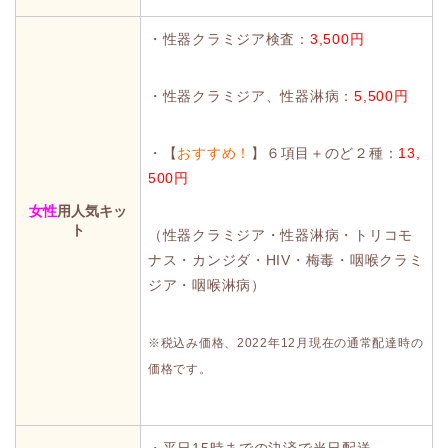
・性器クラミジア検査：
3,500円
・性器クラミジア、性器淋病：
5,500円
・【
おすすめ！
】６項目＋のど２種：
13,
500円
女性
用人気キッ
ト
（性器クラミジア・性器淋病・トリコモ
ナス・カンジダ・HIV・梅毒・咽喉クラミ
ジア・咽喉淋病）
※税込み価格、2022年12月現在の通常配達時の
価格です。
・平日15時までの決済で当日配送