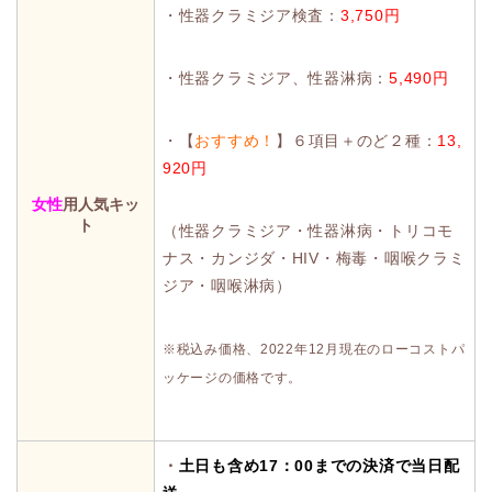
・性器クラミジア検査：
3,750円
・性器クラミジア、性器淋病：
5,490円
・【
おすすめ！
】６項目＋のど２種：
13,
920円
女性
用人気キッ
ト
（性器クラミジア・性器淋病・トリコモ
ナス・カンジダ・HIV・梅毒・咽喉クラミ
ジア・咽喉淋病）
※税込み価格、2022年12月現在のローコストパ
ッケージの価格です。
・
土日も含め17：00までの決済で当日配