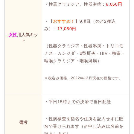
・性器クラミジア、性器淋病：
6,050円
・【
おすすめ！
】9項目（のど2種込
み）：
17,050円
女性
用人気キッ
ト
（性器クラミジア・性器淋病・トリコモ
ナス・カンジダ・B型肝炎・HIV・梅毒・
咽喉クラミジア・咽喉淋病）
※税込み価格、2022年12月現在の価格です。
・平日15時までの決済で当日配送
・性病検査を指名や住所を記入せずに匿
備考
名で受けられます（※申し込みは名前を
記入します）