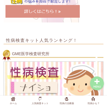
症状から調べる
行為から調べる
性病検査キット人気ランキング！
性病検査キットを探す
GME医学検査研究所
性病の薬・抗生物質を探
す
MENU
ホーム
人気検査キット
性病の治療薬
性病かも？