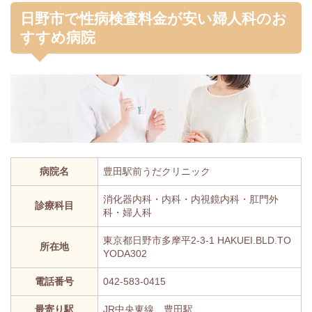
日野市で性病検査料金が安い婦人科のお
すすめ病院
病院名
豊田駅前うだクリニック
消化器内科・内科・
内視鏡内科・肛門外
診療科目
科・婦人科
東京都日野市多摩平2-3-1
HAKUEI.BLD.TO
所在地
YODA302
電話番号
042-583-0415
最寄り駅
JR中央東線 豊田駅