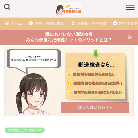
ホーム
病院・保健所検索
治療薬・抗生物質
性病検査キ
誰にもバレない郵送検査
みんなが選んだ検査キットのメリットとは？
性病検査が安い病院検索