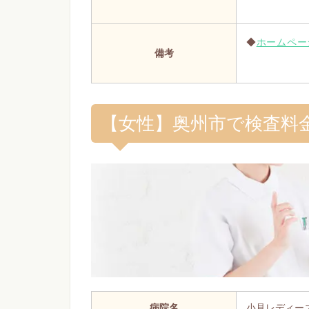
◆
ホームペー
備考
【女性】奥州市で検査料
病院名
小見レディー