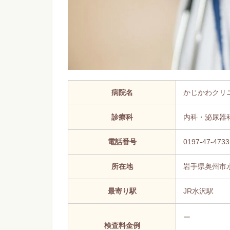
病院名
かじかわクリ
診療科
内科・泌尿器
電話番号
0197-47-4733
所在地
岩手県奥州市水
最寄り駅
JR水沢駅
ー
検査料金例