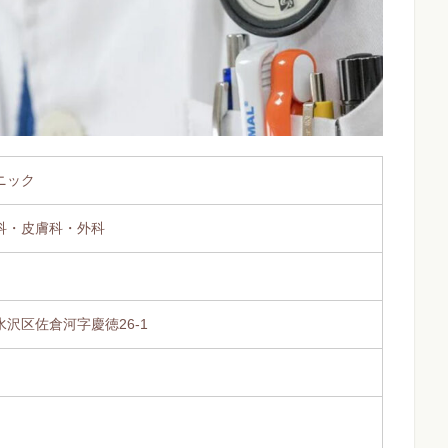
ニック
科・皮膚科・外科
沢区佐倉河字慶徳26-1