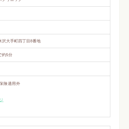
水沢大手町四丁目8番地
で約5分
保険適用外
ジ