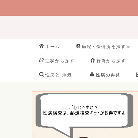
ホーム
病院・保健所を探す≫
症状から探す
行為から探す
性病と”浮気”
性病の再発