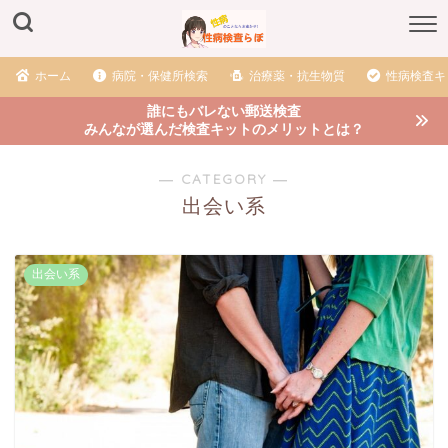
ホーム
病院・保健所検索
治療薬・抗生物質
性病検査キ
誰にもバレない郵送検査
みんなが選んだ検査キットのメリットとは？
― CATEGORY ―
出会い系
出会い系