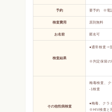
予約
要予約 ※電
検査費用
原則無料
お名前
匿名可
●通常検査⇒翌
検査結果
※判定保留の
梅毒検査、ク
-1検査
●梅毒、クラ
その他性病検査
※HIV検査と