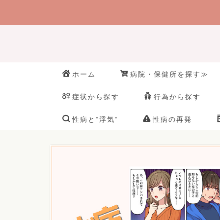
ホーム
病院・保健所を探す≫
症状から探す
行為から探す
性病と”浮気”
性病の再発