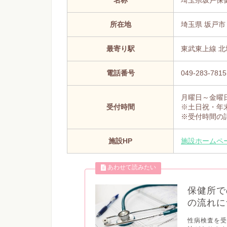
所在地
埼玉県 坂戸市 
最寄り駅
東武東上線 北
電話番号
049-283-7815
月曜日～金曜日
受付時間
※土日祝・年
※受付時間の
施設HP
施設ホームペ
保健所で
の流れに
性病検査を