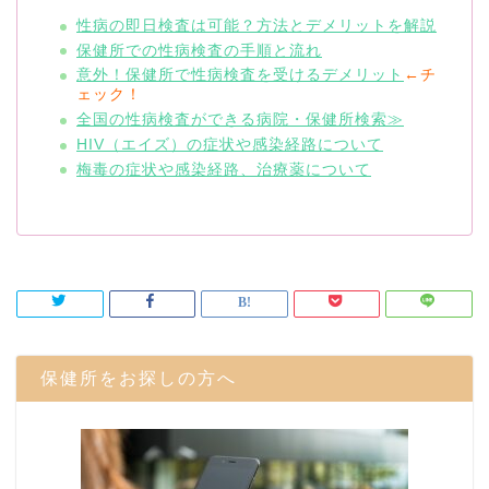
性病の即日検査は可能？方法とデメリットを解説
保健所での性病検査の手順と流れ
意外！保健所で性病検査を受けるデメリット
←チ
ェック！
全国の性病検査ができる病院・保健所検索≫
HIV（エイズ）の症状や感染経路について
梅毒の症状や感染経路、治療薬について
保健所をお探しの方へ