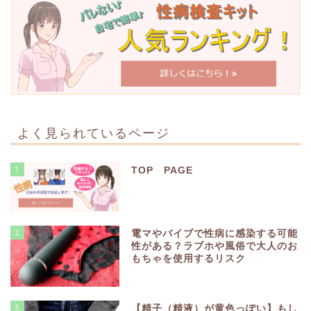
よく見られているページ
1
TOP PAGE
2
電マやバイブで性病に感染する可能
性がある？ラブホや風俗で大人のお
もちゃを使用するリスク
3
【精子（精液）が黄色っぽい】もし