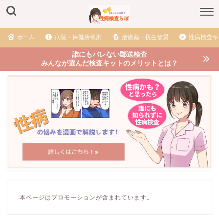
ホーム
病院・保健所検索
治療薬・抗生物質
性病検査キ
誰にもバレない郵送検査
みんなが選んだ検査キットのメリットとは？
本ページはプロモーションが含まれています。