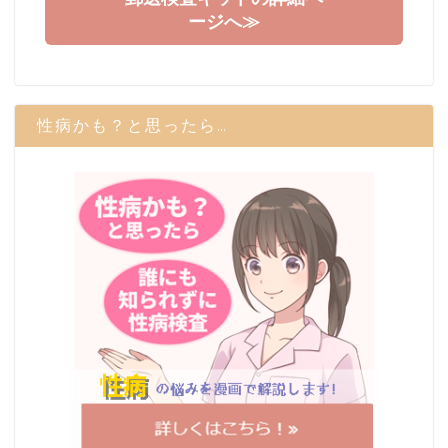
ージへ≫
性病かも？と思ったら…