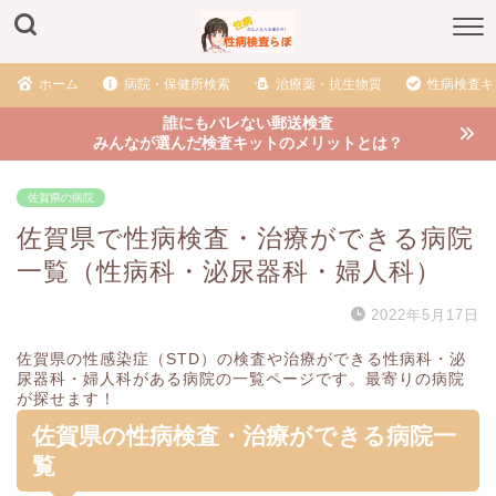
ホーム
病院・保健所検索
治療薬・抗生物質
性病検査キ
誰にもバレない郵送検査
みんなが選んだ検査キットのメリットとは？
佐賀県の病院
佐賀県で性病検査・治療ができる病院
一覧（性病科・泌尿器科・婦人科）
2022年5月17日
佐賀県の性感染症（STD）の検査や治療ができる性病科・泌
尿器科・婦人科がある病院の一覧ページです。最寄りの病院
が探せます！
佐賀県の性病検査・治療ができる病院一
覧