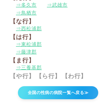
⇒多久市
⇒
武雄市
⇒鳥栖市
【な行】
⇒西松浦郡
【は行】
⇒東松浦郡
⇒藤津郡
【ま行】
⇒三養基郡
【や行】
【ら行】
【わ行】
全国の性病の病院一覧へ戻る≫