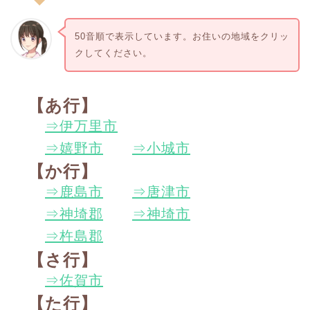
50音順で表示しています。お住いの地域をクリッ
クしてください。
【あ行】
⇒伊万里市
⇒嬉野市
⇒
小城市
【か行】
⇒鹿島市
⇒
唐津市
⇒神埼郡
⇒
神埼市
⇒杵島郡
【さ行】
⇒佐賀市
【た行】