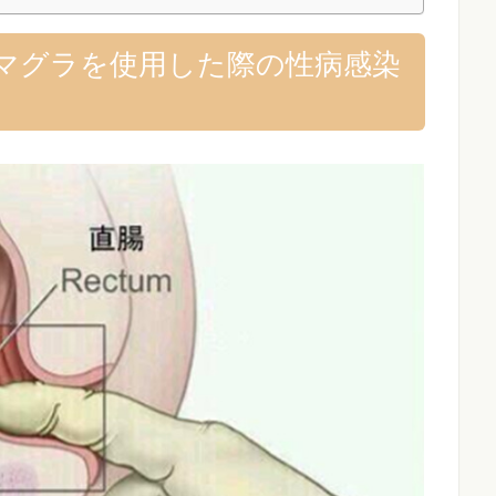
マグラを使用した際の性病感染