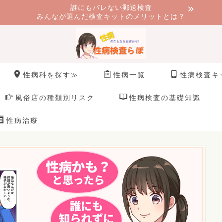
誰にもバレない郵送検査
みんなが選んだ検査キットのメリットとは？
性病科を探す≫
性病一覧
性病検査キ
風俗店の種類別リスク
性病検査の基礎知識
性病治療