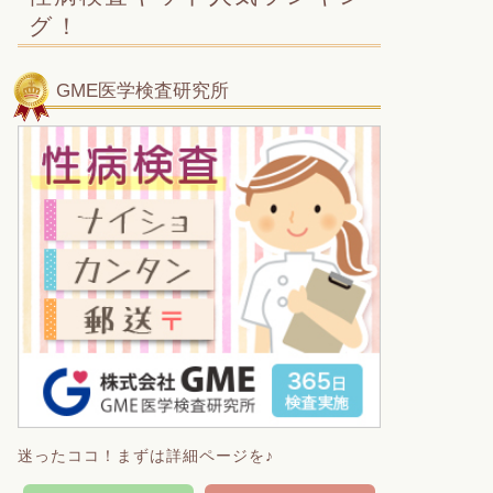
グ！
GME医学検査研究所
迷ったココ！まずは詳細ページを♪