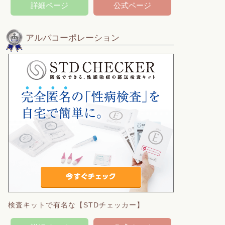
詳細ページ
公式ページ
アルバコーポレーション
検査キットで有名な【STDチェッカー】