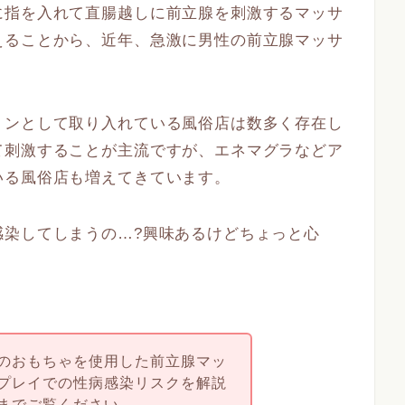
に指を入れて直腸越しに前立腺を刺激するマッサ
えることから、近年、急激に男性の前立腺マッサ
ョンとして取り入れている風俗店は数多く存在し
て刺激することが主流ですが、エネマグラなどア
いる風俗店も増えてきています。
感染してしまうの…?興味あるけどちょっと心
のおもちゃを使用した前立腺マッ
プレイでの性病感染リスクを解説
までご覧ください。