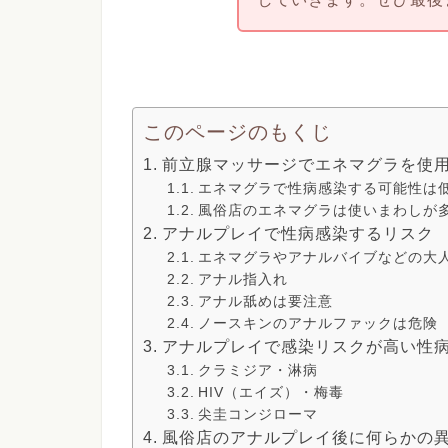
このページのもくじ
前立腺マッサージでエネマグラを使
エネマグラで性病感染する可能性は
風俗店のエネマグラは使いまわしが
アナルプレイで性病感染するリスク
エネマグラやアナルバイブなどの大
アナル指入れ
アナル舐めは要注意
ノースキンのアナルファックは危険
アナルプレイで感染リスクが高い性
クラミジア・淋病
HIV（エイズ）・梅毒
尖圭コンジローマ
風俗店のアナルプレイ後に何らかの