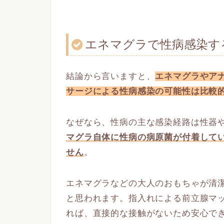
エネマグラで性病感染す
結論から言いますと、
エネマグラやア
サージによる性病感染の可能性は比較
なぜなら、性病の主な感染経路は性器
マグラ自体に性病の病原菌が付着して
せん
。
エネマグラなどの大人のおもちゃが清
と思われます。指入れによる前立腺マ
れば、直接的な接触がないため安心で