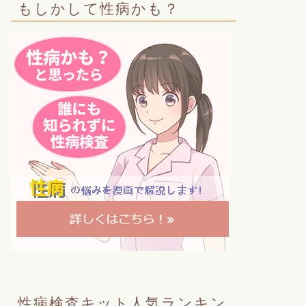
もしかして性病かも？
性病検査キット人気ランキン