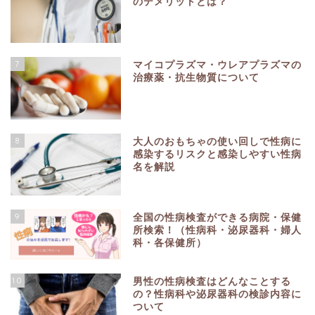
のデメリットとは？
7
マイコプラズマ・ウレアプラズマの
治療薬・抗生物質について
8
大人のおもちゃの使い回しで性病に
感染するリスクと感染しやすい性病
名を解説
9
全国の性病検査ができる病院・保健
所検索！（性病科・泌尿器科・婦人
科・各保健所）
10
男性の性病検査はどんなことする
の？性病科や泌尿器科の検診内容に
ついて