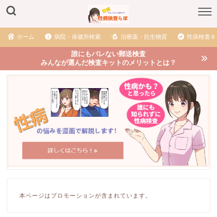
ホーム
病院・保健所検索
治療薬・抗生物質
性病検査キ
誰にもバレない郵送検査
みんなが選んだ検査キットのメリットとは？
本ページはプロモーションが含まれています。