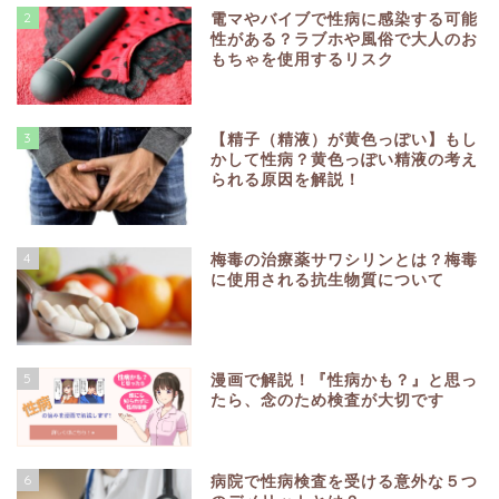
2
電マやバイブで性病に感染する可能
性がある？ラブホや風俗で大人のお
もちゃを使用するリスク
3
【精子（精液）が黄色っぽい】もし
かして性病？黄色っぽい精液の考え
られる原因を解説！
4
梅毒の治療薬サワシリンとは？梅毒
に使用される抗生物質について
5
漫画で解説！『性病かも？』と思っ
たら、念のため検査が大切です
6
病院で性病検査を受ける意外な５つ