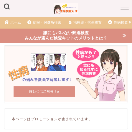
ホーム
病院・保健所検索
治療薬・抗生物質
性病検査キ
誰にもバレない郵送検査
みんなが選んだ検査キットのメリットとは？
本ページはプロモーションが含まれています。