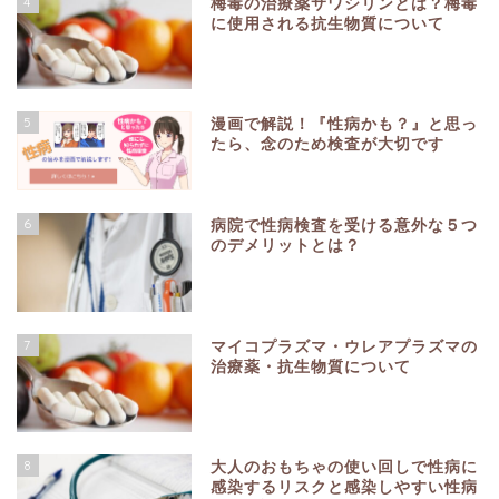
4
梅毒の治療薬サワシリンとは？梅毒
に使用される抗生物質について
5
漫画で解説！『性病かも？』と思っ
たら、念のため検査が大切です
6
病院で性病検査を受ける意外な５つ
のデメリットとは？
7
マイコプラズマ・ウレアプラズマの
治療薬・抗生物質について
8
大人のおもちゃの使い回しで性病に
感染するリスクと感染しやすい性病