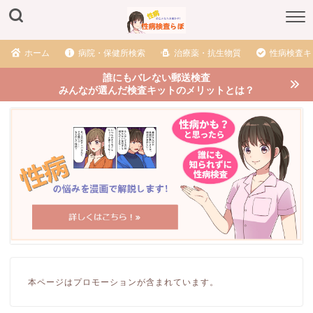
ホーム
病院・保健所検索
治療薬・抗生物質
性病検査キ
誰にもバレない郵送検査
みんなが選んだ検査キットのメリットとは？
本ページはプロモーションが含まれています。