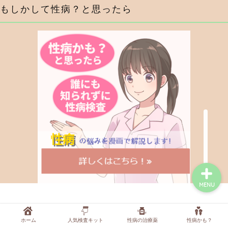
もしかして性病？と思ったら
症状から調べる
行為から調べる
性病検査キットを探す
性病の薬・抗生物質を探
す
MENU
プライバシーポリシー
免責事項
ホーム
人気検査キット
性病の治療薬
性病かも？
2021–2026 性病検査の病院なび