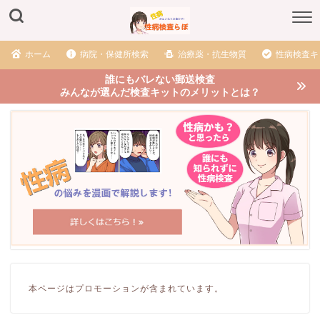
ホーム
病院・保健所検索
治療薬・抗生物質
性病検査キ
誰にもバレない郵送検査
みんなが選んだ検査キットのメリットとは？
本ページはプロモーションが含まれています。