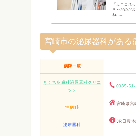
『え？これっ
きゃだめだよ
ね......
宮崎市の泌尿器科がある
病院一覧
きくち皮膚科泌尿器科クリニ
0985-51
ック
宮崎県宮崎
性病科
JR日豊本
泌尿器科