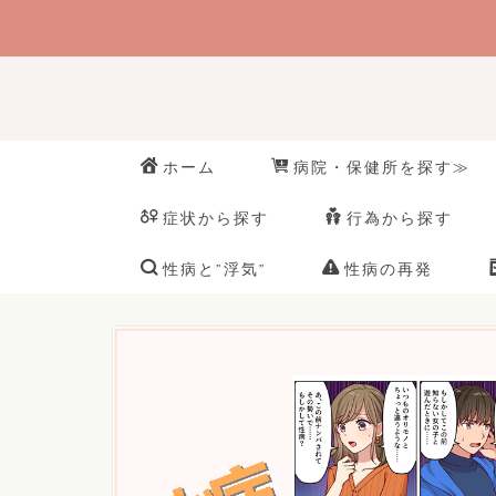
ホーム
病院・保健所を探す≫
症状から探す
行為から探す
性病と”浮気”
性病の再発