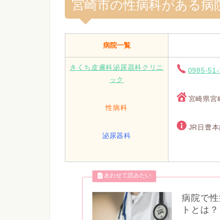
宮崎市の性病科がある病
病院一覧
きくち皮膚科泌尿器科クリニ
0985-51
ック
宮崎県宮崎
性病科
JR日豊本
泌尿器科
病院で性
トとは？