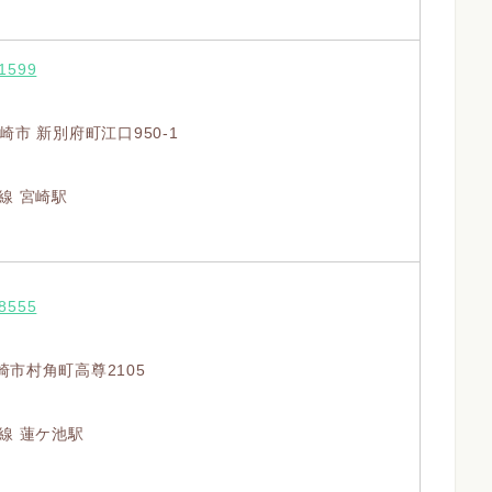
-1599
崎市 新別府町江口950-1
線 宮崎駅
-8555
崎市村角町高尊2105
線 蓮ケ池駅