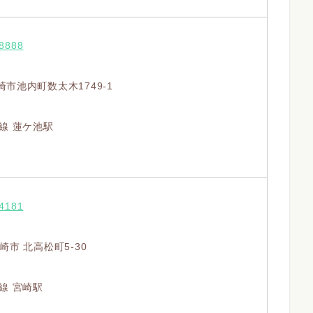
-8888
市池内町数太木1749-1
線 蓮ケ池駅
-4181
崎市 北高松町5-30
線 宮崎駅