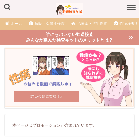
ホーム
病院・保健所検索
治療薬・抗生物質
性病検査キ
誰にもバレない郵送検査
みんなが選んだ検査キットのメリットとは？
本ページはプロモーションが含まれています。