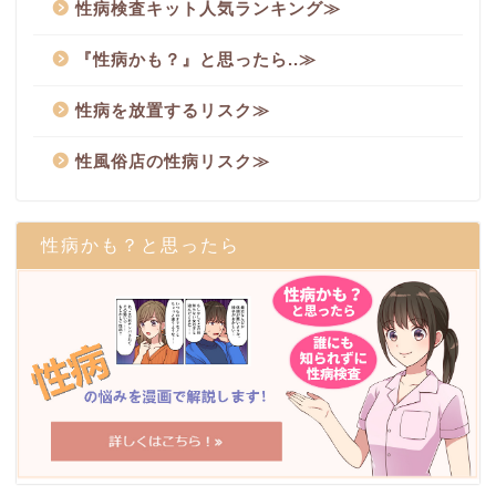
性病検査キット人気ランキング≫
『性病かも？』と思ったら..≫
性病を放置するリスク≫
性風俗店の性病リスク≫
性病かも？と思ったら